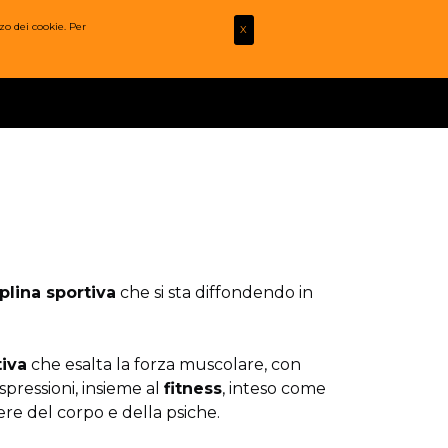
zo dei cookie. Per
X
FOTO
MULTIMEDIA
CONTATTI
LOGIN
plina sportiva
che si sta diffondendo in
tiva
che esalta la forza muscolare, con
spressioni, insieme al
fitness
, inteso come
re del corpo e della psiche.