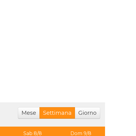
Mese
Settimana
Giorno
Sab 8/8
Dom 9/8