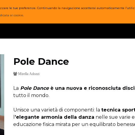
nalizzare le tue preferenze. Continuando la navigazione accetterai automaticamente l’utiliz
SI
PREZZI
ORARI
STAFF
WOD
POST
EVENTI
dicata ai cookie
.
Pole Dance
Mirella Adozzi
La
Pole Dance
è una nuova e riconosciuta disci
tutto il mondo.
Unisce una varietà di componenti: la
tecnica spor
l
’elegante armonia della danza
nelle sue varie e
educazione fisica mirata per un equilibrato benesse