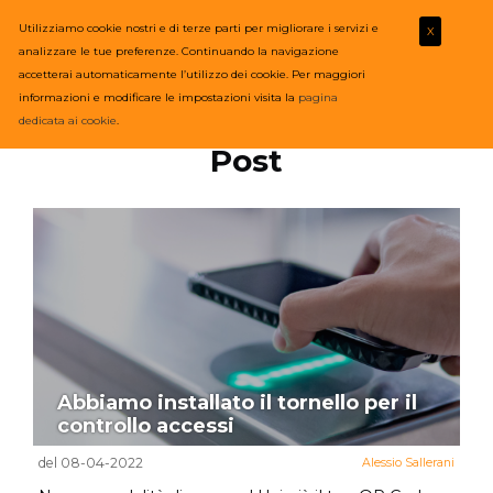
Utilizziamo cookie nostri e di terze parti per migliorare i servizi e
X
analizzare le tue preferenze. Continuando la navigazione
accetterai automaticamente l’utilizzo dei cookie. Per maggiori
informazioni e modificare le impostazioni visita la
pagina
dedicata ai cookie
.
Post
Abbiamo installato il tornello per il
controllo accessi
del 08-04-2022
Alessio Sallerani