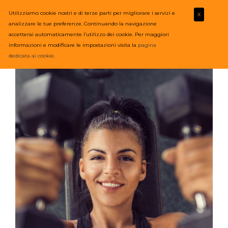
Utilizziamo cookie nostri e di terze parti per migliorare i servizi e
X
analizzare le tue preferenze. Continuando la navigazione
accetterai automaticamente l’utilizzo dei cookie. Per maggiori
informazioni e modificare le impostazioni visita la
pagina
dedicata ai cookie
.