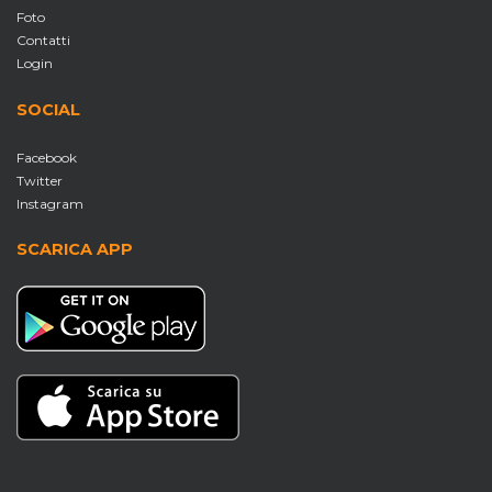
Foto
Contatti
Login
SOCIAL
Facebook
Twitter
Instagram
SCARICA APP
S
c
e
g